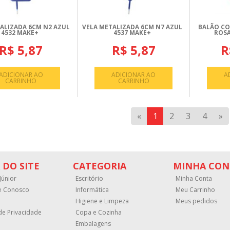
ALIZADA 6CM N2 AZUL
VELA METALIZADA 6CM N7 AZUL
BALÃO CO
4532 MAKE+
4537 MAKE+
ROSA
R$ 5,87
R$ 5,87
R
ADICIONAR AO
ADICIONAR AO
A
CARRINHO
CARRINHO
«
1
2
3
4
»
 DO SITE
CATEGORIA
MINHA CON
Júnior
Escritório
Minha Conta
e Conosco
Informática
Meu Carrinho
Higiene e Limpeza
Meus pedidos
 de Privacidade
Copa e Cozinha
Embalagens