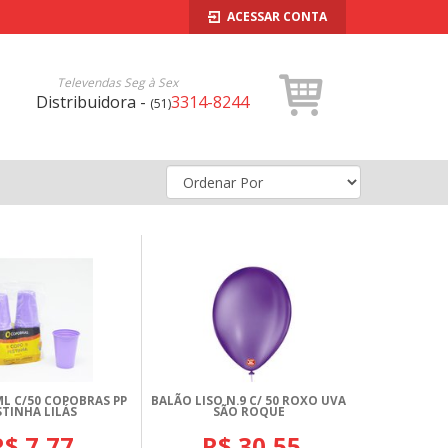
ACESSAR CONTA
Televendas Seg à Sex
Distribuidora -
3314-8244
(51)
ML C/50 COPOBRAS PP
BALÃO LISO N.9 C/ 50 ROXO UVA
STINHA LILÁS
SÃO ROQUE
R$ 7,77
R$ 30,55