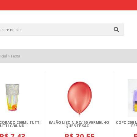
icial
>
Festa
CORADO 200ML TUTTI
BALÃO LISO N.9 C/ 50 VERMELHO
COPO 200 
UTTI C/8UND ...
QUENTE SÃO...
FE
R$ 7,43
R$ 30,55