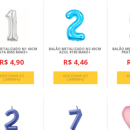
METALIZADO N1 40CM
BALÃO METALIZADO N2 40CM
BALÃO ME
ATA 8065 MAKE+
AZUL 8180 MAKE+
PRA
R$ 4,90
R$ 4,46
ADICIONAR AO
ADICIONAR AO
A
CARRINHO
CARRINHO