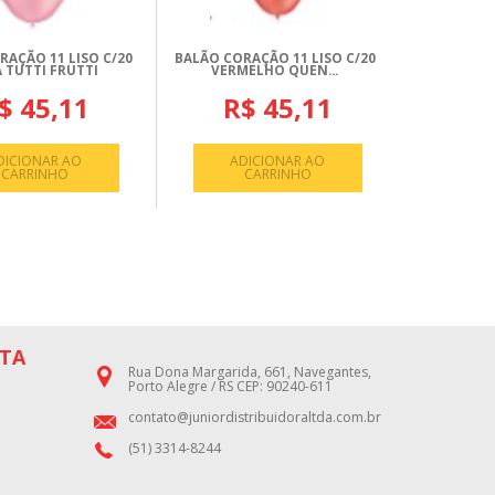
RAÇÃO 11 LISO C/20
BALÃO CORAÇÃO 11 LISO C/20
 TUTTI FRUTTI
VERMELHO QUEN...
$ 45,11
R$ 45,11
DICIONAR AO
ADICIONAR AO
CARRINHO
CARRINHO
TA
Rua Dona Margarida, 661, Navegantes,
Porto Alegre / RS CEP: 90240-611
contato@juniordistribuidoraltda.com.br
(51) 3314-8244