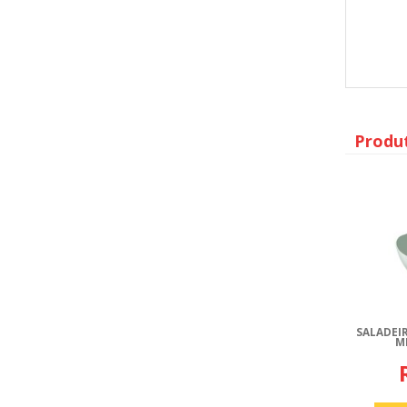
Produ
SALADEIR
M