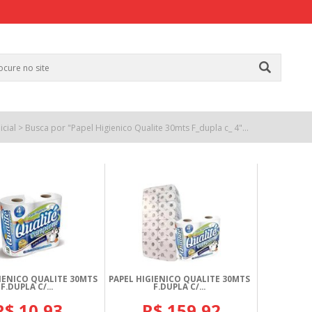
icial
> Busca por "Papel Higienico Qualite 30mts F_dupla c_ 4"...
IENICO QUALITE 30MTS
PAPEL HIGIENICO QUALITE 30MTS
F.DUPLA C/...
F.DUPLA C/...
R$ 10,93
R$ 159,92