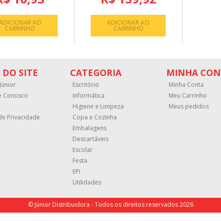
ADICIONAR AO
ADICIONAR AO
CARRINHO
CARRINHO
 DO SITE
CATEGORIA
MINHA CON
Júnior
Escritório
Minha Conta
e Conosco
Informática
Meu Carrinho
Higiene e Limpeza
Meus pedidos
 de Privacidade
Copa e Cozinha
Embalagens
Descartáveis
Escolar
Festa
EPI
Utilidades
© Júnior Distribuidora - Todos os direitos reservados 2026