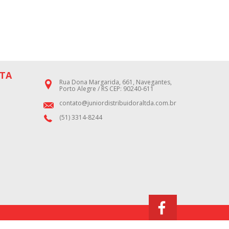
TA
Rua Dona Margarida, 661, Navegantes,
Porto Alegre / RS CEP: 90240-611
contato@juniordistribuidoraltda.com.br
(51) 3314-8244