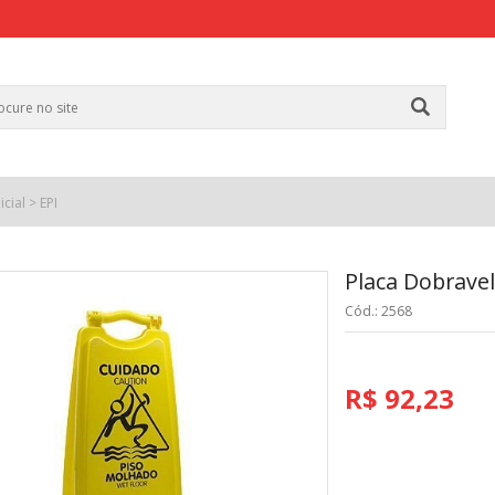
icial
>
EPI
Placa Dobrave
Cód.: 2568
R$ 92,23