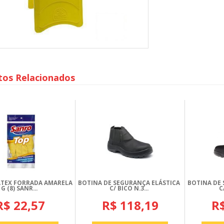
tos Relacionados
ÁTEX FORRADA AMARELA
BOTINA DE SEGURANÇA ELÁSTICA
BOTINA DE 
G (8) SANR...
C/ BICO N.3...
C
R$ 22,57
R$ 118,19
R