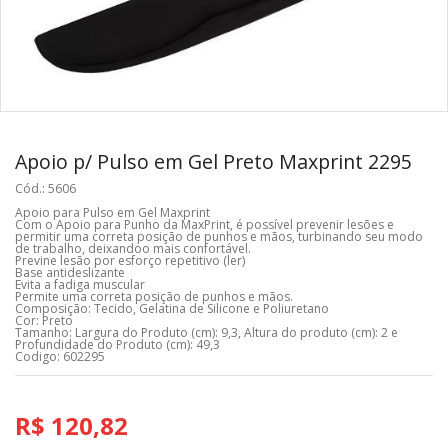
Apoio p/ Pulso em Gel Preto Maxprint 2295
Cód.: 5606
Apoio para Pulso em Gel Maxprint
Com o Apoio para Punho da MaxPrint, é possível prevenir lesões e
permitir uma correta posição de punhos e mãos, turbinando seu modo
de trabalho, deixando­o mais confortável.
Previne lesão por esforço repetitivo (ler)
Base antideslizante
Evita a fadiga muscular
Permite uma correta posição de punhos e mãos.
Composição: Tecido, Gelatina de Silicone e Poliuretano
Cor: Preto
Tamanho: Largura do Produto (cm): 9,3, Altura do produto (cm): 2 e
Profundidade do Produto (cm): 49,3
Codigo: 602295
R$ 120,82